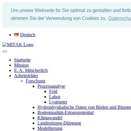
Um unsere Webseite für Sie optimal zu gestalten und for
stimmen Sie der Verwendung von Cookies zu.
Datenschu
Direkt
Deutsch
zum
Inhalt
Startseite
Mission
E. A. Mitscherlich
Arbeitsfelder
Forschung
Prozessanalyse
Feld
Labor
Lysimeter
Hydrophysikalische Daten von Böden und Blume
Bodenqualität-Ertragspotential
Klimawandel
Landnutzung-Düngung
Modellierung