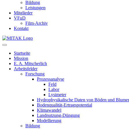
Bildung
Leistungen
Mitglieder
VFuD
Film-Archiv
Kontakt
Startseite
Mission
E. A. Mitscherlich
Arbeitsfelder
Forschung
Prozessanalyse
Feld
Labor
Lysimeter
Hydrophysikalische Daten von Böden und Blume
Bodenqualität-Ertragspotential
Klimawandel
Landnutzung-Düngung
Modellierung
Bildung